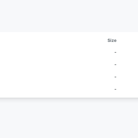
Size
-
-
-
-